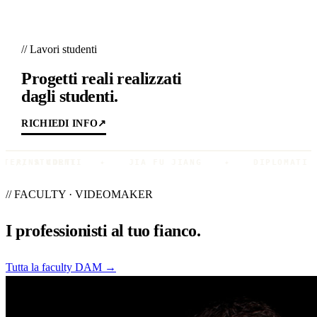
// Lavori studenti
Progetti reali realizzati
dagli studenti.
RICHIEDI INFO
↗
✦
// STUDENTI
JIA FU JIANG
✦
DIPLOMATI CINEMA DAM 2022
// FACULTY · VIDEOMAKER
I professionisti al
tuo fianco
.
Tutta la faculty DAM →