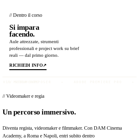
// Dentro il corso
Si impara
facendo.
Aule attrezzate, strumenti
professionali e project work su brief
reali — dal primo giorno.
RICHIEDI INFO
↗
EDIA COMPOSER
// STRUMENTI
✦
ADOBE PREMIERE PRO
✦
DAVI
// Videomaker e regia
Un percorso immersivo.
Diventa regista, videomaker e filmmaker. Con DAM Cinema
Academy, a Roma e Napoli, entri subito dentro