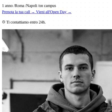
1 anno
/
Roma
/
Napoli
/
on campus
Prenota la tua call
→
Vieni all'Open Day
→
Ti contattiamo entro 24h.