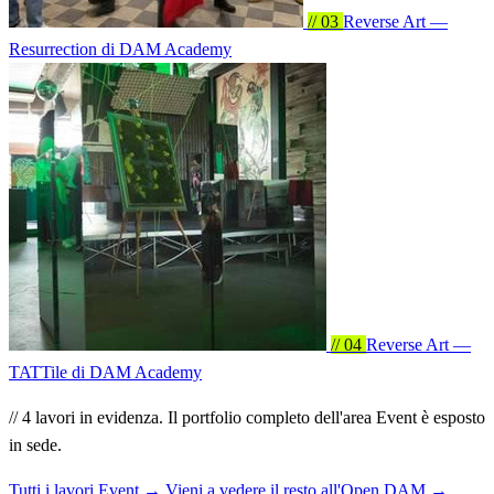
// 03
Reverse Art —
Resurrection
di DAM Academy
// 04
Reverse Art —
TATTile
di DAM Academy
// 4 lavori in evidenza. Il portfolio completo dell'area Event è esposto
in sede.
Tutti i lavori Event →
Vieni a vedere il resto all'Open DAM →