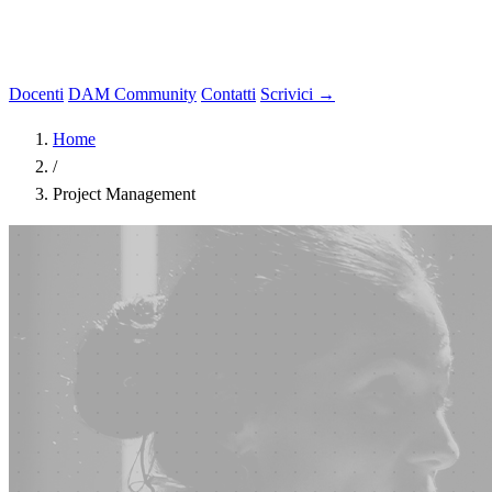
Docenti
DAM Community
Contatti
Scrivici →
Home
/
Project Management