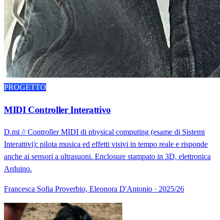
PROGETTO
MIDI Controller Interattivo
D.mi // Controller MIDI di physical computing (esame di Sistemi
Interattivi): pilota musica ed effetti visivi in tempo reale e risponde
anche ai sensori a ultrasuoni. Enclosure stampato in 3D, elettronica
Arduino.
Francesca Sofia Proverbio, Eleonora D'Antonio · 2025/26