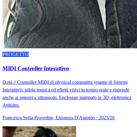
PROGETTO
MIDI Controller Interattivo
D.mi // Controller MIDI di physical computing (esame di Sistemi
Interattivi): pilota musica ed effetti visivi in tempo reale e risponde
anche ai sensori a ultrasuoni. Enclosure stampato in 3D, elettronica
Arduino.
Francesca Sofia Proverbio, Eleonora D'Antonio · 2025/26