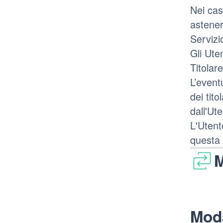
Nei casi
astener
Servizi
Gli Ute
Titolare
L’event
dei tito
dall'Ut
L'Utent
questa 
M
Moda