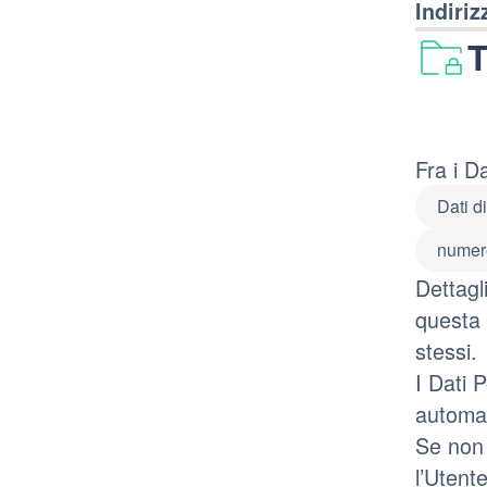
Indiriz
T
Fra i D
Dati di
numero
Dettagl
questa 
stessi.
I Dati 
automat
Se non 
l’Utent