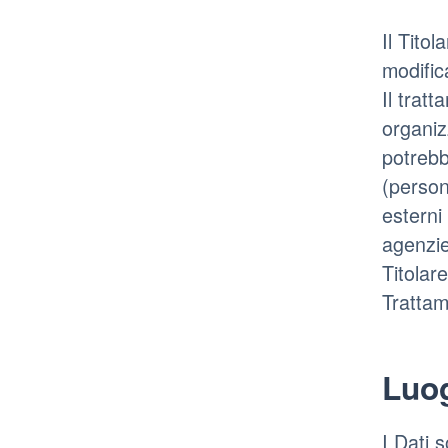
Il Tito
modific
Il trat
organizz
potrebb
(person
esterni 
agenzie
Titolar
Trattam
Luo
I Dati s