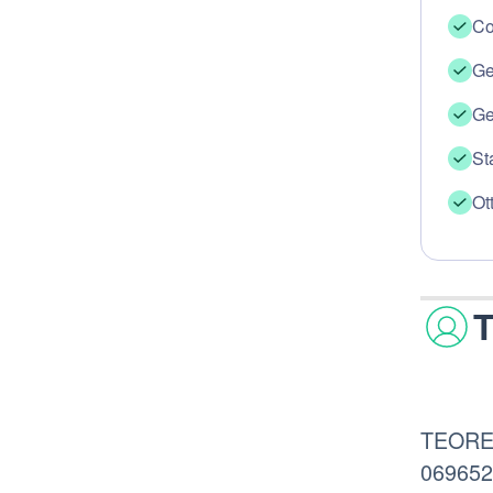
Co
Ge
Ge
St
Ot
T
TEOREMA
069652