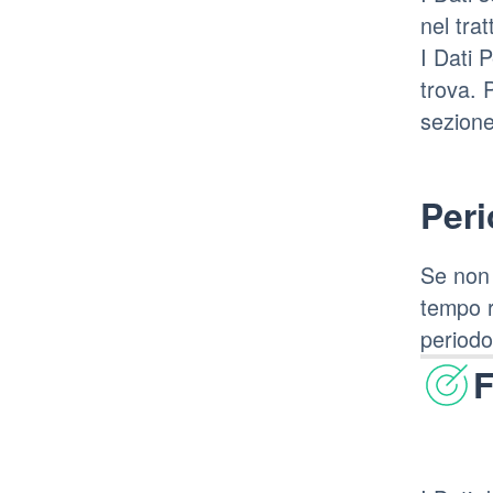
nel trat
I Dati 
trova. 
sezione
Peri
Se non 
tempo r
periodo
F