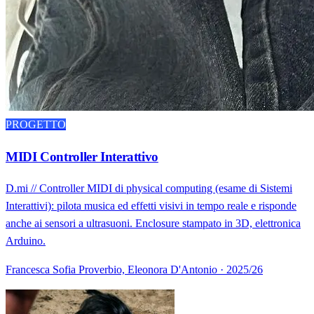
PROGETTO
MIDI Controller Interattivo
D.mi // Controller MIDI di physical computing (esame di Sistemi
Interattivi): pilota musica ed effetti visivi in tempo reale e risponde
anche ai sensori a ultrasuoni. Enclosure stampato in 3D, elettronica
Arduino.
Francesca Sofia Proverbio, Eleonora D'Antonio · 2025/26