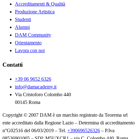
Accreditamenti & Qualità
Produzione Artistica
Studenti
Alumni
DAM Community
Orientamento
Lavora con noi
Contatti
+39 06 9652 6326
info@damacademy.it
Via Cristoforo Colombo 440
00145 Roma
Copyright © 2007 DAM è un marchio registrato da Teorema srl
ente accreditato dalla Regione Lazio – Determina di accreditamento
n°G02516 del 06/03/2019 – Tel.
+390696526326
– P.Iva
08536901005 – SDI: M5UXCR1 – via C. Colombo 440, Roma