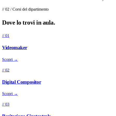
// 02 / Corsi del dipartimento
Dove lo trovi in
aula
.
// 01
Videomaker
Scopri →
// 02
Digital Compositor
Scopri →
// 03