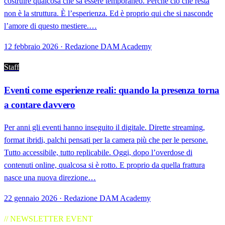
costruire qualcosa che sa essere temporaneo. Perché ciò che resta
non è la struttura. È l’esperienza. Ed è proprio qui che si nasconde
l’amore di questo mestiere.…
12 febbraio 2026 · Redazione DAM Academy
Staff
Eventi come esperienze reali: quando la presenza torna
a contare davvero
Per anni gli eventi hanno inseguito il digitale. Dirette streaming,
format ibridi, palchi pensati per la camera più che per le persone.
Tutto accessibile, tutto replicabile. Oggi, dopo l’overdose di
contenuti online, qualcosa si è rotto. E proprio da quella frattura
nasce una nuova direzione…
22 gennaio 2026 · Redazione DAM Academy
// NEWSLETTER EVENT