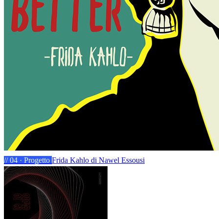
// 04 · Progetto
Frida Kahlo
di Nawel Essousi