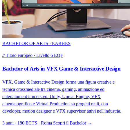
BACHELOR OF ARTS · EABHES
// Titolo europeo · Livello 6 EQF
Bachelor of Arts in VFX Game & Interactive Design
VFX, Game & Interactive Design forma una figura creativa e
tecnica crossmediale tra cinema, gaming, animazione ed
entertainment immersivo. Unity, Unreal Engine, VFX
cinematografico e Virtual Production su progetti reali, con
developer, motion designer e VFX supervisor attivi nell'industria.
3 anni · 180 ECTS · Roma
Scopri il Bachelor →