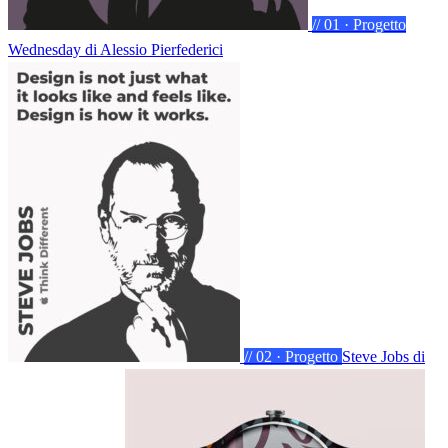
// 01 · Progetto
Wednesday
di Alessio Pierfederici
// 02 · Progetto
Steve Jobs
di