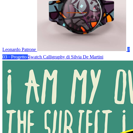
Leonardo Patrone
//
03 · Progetto
Swatch Calligraphy
di Silvia De Martini