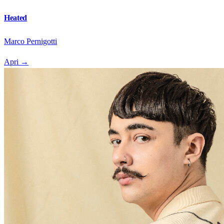
Heated
Marco Pernigotti
Apri
→