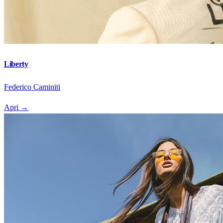
Liberty
Federico Caminiti
Apri
→