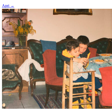
Apri
→