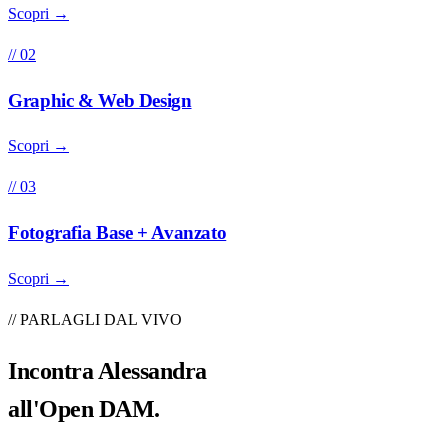
Scopri →
// 02
Graphic & Web Design
Scopri →
// 03
Fotografia Base + Avanzato
Scopri →
// PARLAGLI DAL VIVO
Incontra
Alessandra
all'Open DAM.