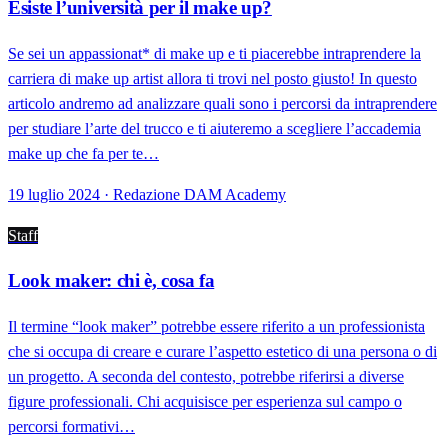
Esiste l’università per il make up?
Se sei un appassionat* di make up e ti piacerebbe intraprendere la
carriera di make up artist allora ti trovi nel posto giusto! In questo
articolo andremo ad analizzare quali sono i percorsi da intraprendere
per studiare l’arte del trucco e ti aiuteremo a scegliere l’accademia
make up che fa per te…
19 luglio 2024 · Redazione DAM Academy
Staff
Look maker: chi è, cosa fa
Il termine “look maker” potrebbe essere riferito a un professionista
che si occupa di creare e curare l’aspetto estetico di una persona o di
un progetto. A seconda del contesto, potrebbe riferirsi a diverse
figure professionali. Chi acquisisce per esperienza sul campo o
percorsi formativi…