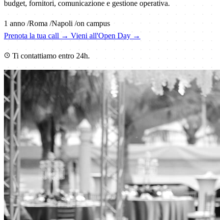
budget, fornitori, comunicazione e gestione operativa.
1 anno
/
Roma
/
Napoli
/
on campus
Prenota la tua call
→
Vieni all'Open Day
→
Ti contattiamo entro 24h.