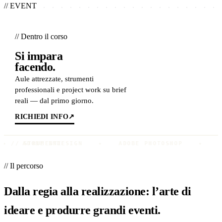
// EVENT
// Dentro il corso
Si impara
facendo.
Aule attrezzate, strumenti
professionali e project work su brief
reali — dal primo giorno.
RICHIEDI INFO
↗
ADOBE INDESIGN
// STRUMENTI
✦
ADOBE PHOTOSHOP
✦
ADOBE
// Il percorso
Dalla regia alla realizzazione: l’arte di
ideare e produrre grandi eventi.