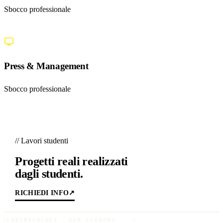
Sbocco professionale
Reverse
Art
—
Resurrection
DI
DAM
Press & Management
ACADEMY
Sbocco professionale
// Lavori studenti
Progetti reali realizzati
dagli studenti.
RICHIEDI INFO
↗
ACADEMY
// STUDENTI
✦
DAM ACADEMY
✦