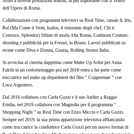
Artist a diverse produzioni teatrali, la più importante con il Teatro
dell’Opera di Roma.
Collaborazioni con programmi televisivi su Real Time, canale 8, Iris,
Rai (Ma Come ti Vesti, kudos, il ristorante degli chef, Chi ti
Conosce, Splendor) Sfilate di moda Alta Roma, Gattinoni Couture,
shooting e pubblicità per la Ferrari, la Braun. Lavori pubblicati su
riviste come Diva e Donna, Grazia, Rolling Stones Italia.
Si avvicina al cinema dapprima come Make Up Artist per Anna
Falchi in un cortometraggio poi nel 2018 entra a far parte come
truccatrice nel make up department del film “ Copperman ” con
Luca Argentero.
Dal 2016 collabora con Carla Gozzi e il suo Atelier a Reggio
Emilia, nel 2019 collabora con Magnolia per il programma “
Shopping Night ” su Real Time con Enzo Miccio e Carla Gozzi.
Sempre nel 2019, la sua prima apparizione televisiva affiancando
come truccatrice la conduttrice Carla Gozzi per un nuovo format di