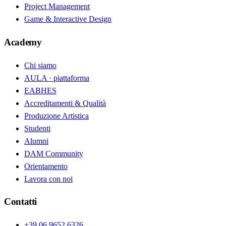
Project Management
Game & Interactive Design
Academy
Chi siamo
AULA · piattaforma
EABHES
Accreditamenti & Qualità
Produzione Artistica
Studenti
Alumni
DAM Community
Orientamento
Lavora con noi
Contatti
+39 06 9652 6326