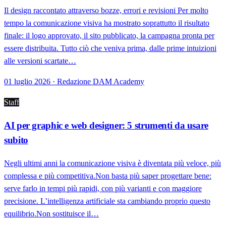
Il design raccontato attraverso bozze, errori e revisioni Per molto
tempo la comunicazione visiva ha mostrato soprattutto il risultato
finale: il logo approvato, il sito pubblicato, la campagna pronta per
essere distribuita. Tutto ciò che veniva prima, dalle prime intuizioni
alle versioni scartate…
01 luglio 2026 · Redazione DAM Academy
Staff
AI per graphic e web designer: 5 strumenti da usare
subito
Negli ultimi anni la comunicazione visiva è diventata più veloce, più
complessa e più competitiva.Non basta più saper progettare bene:
serve farlo in tempi più rapidi, con più varianti e con maggiore
precisione. L’intelligenza artificiale sta cambiando proprio questo
equilibrio.Non sostituisce il…