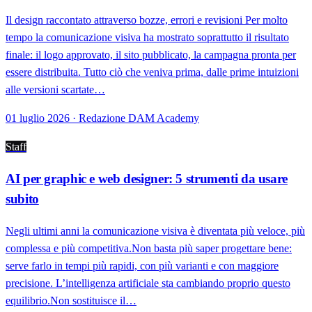
Il design raccontato attraverso bozze, errori e revisioni Per molto
tempo la comunicazione visiva ha mostrato soprattutto il risultato
finale: il logo approvato, il sito pubblicato, la campagna pronta per
essere distribuita. Tutto ciò che veniva prima, dalle prime intuizioni
alle versioni scartate…
01 luglio 2026 · Redazione DAM Academy
Staff
AI per graphic e web designer: 5 strumenti da usare
subito
Negli ultimi anni la comunicazione visiva è diventata più veloce, più
complessa e più competitiva.Non basta più saper progettare bene:
serve farlo in tempi più rapidi, con più varianti e con maggiore
precisione. L’intelligenza artificiale sta cambiando proprio questo
equilibrio.Non sostituisce il…