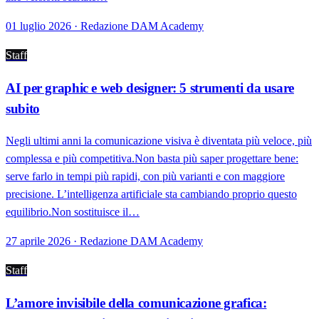
01 luglio 2026 · Redazione DAM Academy
Staff
AI per graphic e web designer: 5 strumenti da usare
subito
Negli ultimi anni la comunicazione visiva è diventata più veloce, più
complessa e più competitiva.Non basta più saper progettare bene:
serve farlo in tempi più rapidi, con più varianti e con maggiore
precisione. L’intelligenza artificiale sta cambiando proprio questo
equilibrio.Non sostituisce il…
27 aprile 2026 · Redazione DAM Academy
Staff
L’amore invisibile della comunicazione grafica: