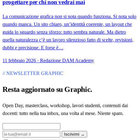
progettare per chi non vedrai mai
La comunicazione grafica non si nota quando funziona. Si nota solo
quando manca. Un sito chiaro, un’identità coerente, un layout che
guida lo sguardo senza sforzo: tutto sembra naturale. Ma dietro
quella naturalezza c’è un lavoro silenzioso fatto di scelte, revisioni,
dubbi e precisione. E forse è…
11 febbraio 2026 · Redazione DAM Academy
// NEWSLETTER GRAPHIC
Resta aggiornato su
Graphic
.
Open Day, masterclass, workshop, lavori studenti, contenuti dai
docenti: tutto nella tua inbox, una volta al mese. Niente spam.
Iscrivimi →