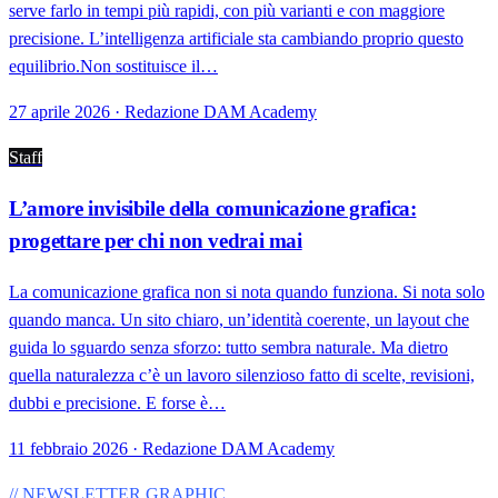
serve farlo in tempi più rapidi, con più varianti e con maggiore
precisione. L’intelligenza artificiale sta cambiando proprio questo
equilibrio.Non sostituisce il…
27 aprile 2026 · Redazione DAM Academy
Staff
L’amore invisibile della comunicazione grafica:
progettare per chi non vedrai mai
La comunicazione grafica non si nota quando funziona. Si nota solo
quando manca. Un sito chiaro, un’identità coerente, un layout che
guida lo sguardo senza sforzo: tutto sembra naturale. Ma dietro
quella naturalezza c’è un lavoro silenzioso fatto di scelte, revisioni,
dubbi e precisione. E forse è…
11 febbraio 2026 · Redazione DAM Academy
// NEWSLETTER GRAPHIC