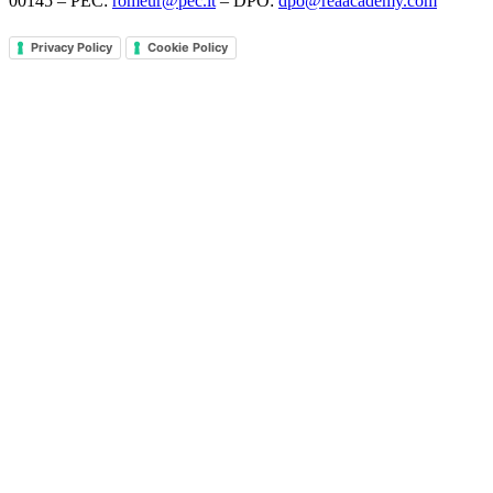
00145 – PEC:
romeur@pec.it
– DPO:
dpo@reaacademy.com
Privacy Policy
Cookie Policy