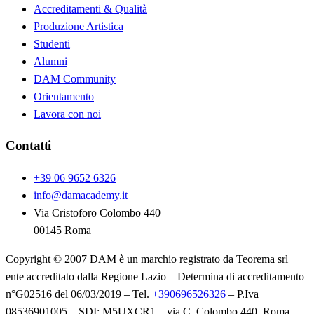
Accreditamenti & Qualità
Produzione Artistica
Studenti
Alumni
DAM Community
Orientamento
Lavora con noi
Contatti
+39 06 9652 6326
info@damacademy.it
Via Cristoforo Colombo 440
00145 Roma
Copyright © 2007 DAM è un marchio registrato da Teorema srl
ente accreditato dalla Regione Lazio – Determina di accreditamento
n°G02516 del 06/03/2019 – Tel.
+390696526326
– P.Iva
08536901005 – SDI: M5UXCR1 – via C. Colombo 440, Roma