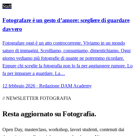
Staff
Fotografare è un gesto d’amore: scegliere di guardare
davvero
Fotografare oggi è un atto controcorrente. Viviamo in un mondo
saturo di immagini. Scrolliamo, consumiamo, dimentichiamo. Ogni
giorno vediamo più fotografie di quante ne potremmo ricordare.
Eppure chi sceglie la fotografia non lo fa per aggiungere rumore. Lo
fa per imparare a guardare. La…
12 febbraio 2026 · Redazione DAM Academy
// NEWSLETTER FOTOGRAFIA
Resta aggiornato su
Fotografia
.
Open Day, masterclass, workshop, lavori studenti, contenuti dai