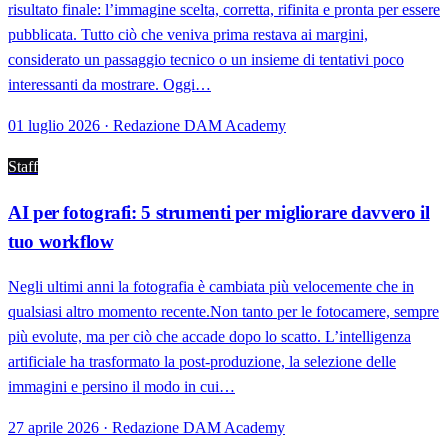
risultato finale: l’immagine scelta, corretta, rifinita e pronta per essere
pubblicata. Tutto ciò che veniva prima restava ai margini,
considerato un passaggio tecnico o un insieme di tentativi poco
interessanti da mostrare. Oggi…
01 luglio 2026 · Redazione DAM Academy
Staff
AI per fotografi: 5 strumenti per migliorare davvero il
tuo workflow
Negli ultimi anni la fotografia è cambiata più velocemente che in
qualsiasi altro momento recente.Non tanto per le fotocamere, sempre
più evolute, ma per ciò che accade dopo lo scatto. L’intelligenza
artificiale ha trasformato la post-produzione, la selezione delle
immagini e persino il modo in cui…
27 aprile 2026 · Redazione DAM Academy