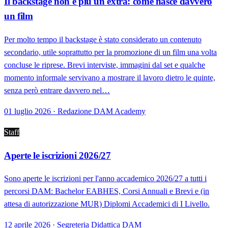
Il backstage non è più un extra: come nasce davvero
un film
Per molto tempo il backstage è stato considerato un contenuto
secondario, utile soprattutto per la promozione di un film una volta
concluse le riprese. Brevi interviste, immagini dal set e qualche
momento informale servivano a mostrare il lavoro dietro le quinte,
senza però entrare davvero nel…
01 luglio 2026 · Redazione DAM Academy
Staff
Aperte le iscrizioni 2026/27
Sono aperte le iscrizioni per l'anno accademico 2026/27 a tutti i
percorsi DAM: Bachelor EABHES, Corsi Annuali e Brevi e (in
attesa di autorizzazione MUR) Diplomi Accademici di I Livello.
12 aprile 2026 · Segreteria Didattica DAM