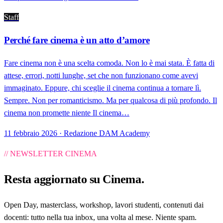
Staff
Perché fare cinema è un atto d’amore
Fare cinema non è una scelta comoda. Non lo è mai stata. È fatta di
attese, errori, notti lunghe, set che non funzionano come avevi
immaginato. Eppure, chi sceglie il cinema continua a tornare lì.
Sempre. Non per romanticismo. Ma per qualcosa di più profondo. Il
cinema non promette niente Il cinema…
11 febbraio 2026 · Redazione DAM Academy
// NEWSLETTER CINEMA
Resta aggiornato su
Cinema
.
Open Day, masterclass, workshop, lavori studenti, contenuti dai
docenti: tutto nella tua inbox, una volta al mese. Niente spam.