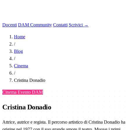
Docenti
DAM Community
Contatti
Scrivici →
Home
/
Blog
/
Cinema
/
Cristina Donadio
Cinema
Evento DAM
Cristina Donadio
Attrice, autrice e regista. Il percorso artistico di Cristina Donadio ha
origine nel 1977 con il suo grande amore il teatro. Muove i primi