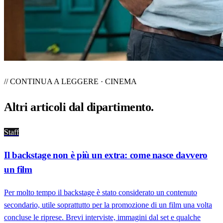
// CONTINUA A LEGGERE · CINEMA
Altri articoli dal
dipartimento
.
Staff
Il backstage non è più un extra: come nasce davvero
un film
Per molto tempo il backstage è stato considerato un contenuto
secondario, utile soprattutto per la promozione di un film una volta
concluse le riprese. Brevi interviste, immagini dal set e qualche