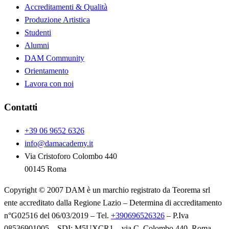
Accreditamenti & Qualità
Produzione Artistica
Studenti
Alumni
DAM Community
Orientamento
Lavora con noi
Contatti
+39 06 9652 6326
info@damacademy.it
Via Cristoforo Colombo 440
00145 Roma
Copyright © 2007 DAM è un marchio registrato da Teorema srl
ente accreditato dalla Regione Lazio – Determina di accreditamento
n°G02516 del 06/03/2019 – Tel.
+390696526326
– P.Iva
08536901005 – SDI: M5UXCR1 – via C. Colombo 440, Roma