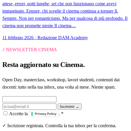
attese, errori, notti lunghe, set che non funzionano come avevi
immaginato. Eppure, chi sceglie il cinema continua a tornare lì.
Sempre. Non per romanticismo. Ma per qualcosa di più profondo. Il
cinema non promette niente Il cinema…
11 febbraio 2026 · Redazione DAM Academy
// NEWSLETTER CINEMA
Resta aggiornato su
Cinema
.
Open Day, masterclass, workshop, lavori studenti, contenuti dai
docenti: tutto nella tua inbox, una volta al mese. Niente spam.
Iscrivimi →
Accetto la
.
*
Privacy Policy
✓ Iscrizione registrata. Controlla la tua inbox per la conferma.