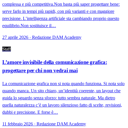
complessa e più competitiva.Non basta più saper progettare bene:
serve farlo in tempi più rapidi, con più varianti e con maggiore
precisione. L’intelligenza artificiale sta cambiando proprio questo
equilibrio.Non sostituisce il…
27 aprile 2026 · Redazione DAM Academy
Staff
L’amore invisibile della comunicazione grafica:
progettare per chi non vedrai mai
La comunicazione grafica non si nota quando funziona. Si nota solo
quando manca. Un sito chiaro, un’identità coerente, un layout che
guida lo sguardo senza sforzo: tutto sembra naturale. Ma dietro
quella naturalezza c’è un lavoro silenzioso fatto di scelte, revisioni,
dubbi e precisione. E forse è…
11 febbraio 2026 · Redazione DAM Academy