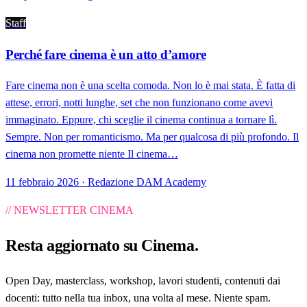
Staff
Perché fare cinema è un atto d’amore
Fare cinema non è una scelta comoda. Non lo è mai stata. È fatta di
attese, errori, notti lunghe, set che non funzionano come avevi
immaginato. Eppure, chi sceglie il cinema continua a tornare lì.
Sempre. Non per romanticismo. Ma per qualcosa di più profondo. Il
cinema non promette niente Il cinema…
11 febbraio 2026 · Redazione DAM Academy
// NEWSLETTER CINEMA
Resta aggiornato su
Cinema
.
Open Day, masterclass, workshop, lavori studenti, contenuti dai
docenti: tutto nella tua inbox, una volta al mese. Niente spam.