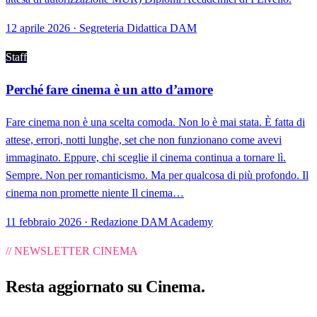
12 aprile 2026 · Segreteria Didattica DAM
Staff
Perché fare cinema è un atto d’amore
Fare cinema non è una scelta comoda. Non lo è mai stata. È fatta di
attese, errori, notti lunghe, set che non funzionano come avevi
immaginato. Eppure, chi sceglie il cinema continua a tornare lì.
Sempre. Non per romanticismo. Ma per qualcosa di più profondo. Il
cinema non promette niente Il cinema…
11 febbraio 2026 · Redazione DAM Academy
// NEWSLETTER CINEMA
Resta aggiornato su
Cinema
.