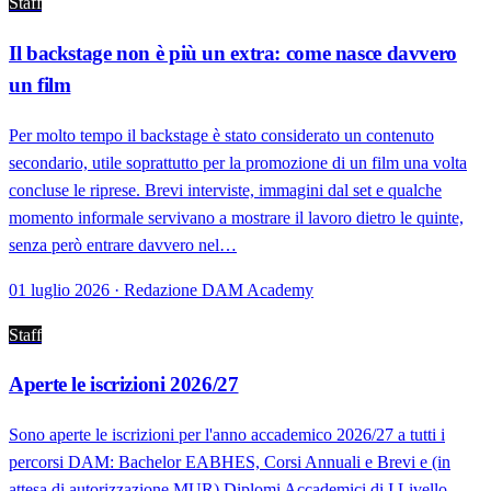
Staff
Il backstage non è più un extra: come nasce davvero
un film
Per molto tempo il backstage è stato considerato un contenuto
secondario, utile soprattutto per la promozione di un film una volta
concluse le riprese. Brevi interviste, immagini dal set e qualche
momento informale servivano a mostrare il lavoro dietro le quinte,
senza però entrare davvero nel…
01 luglio 2026 · Redazione DAM Academy
Staff
Aperte le iscrizioni 2026/27
Sono aperte le iscrizioni per l'anno accademico 2026/27 a tutti i
percorsi DAM: Bachelor EABHES, Corsi Annuali e Brevi e (in
attesa di autorizzazione MUR) Diplomi Accademici di I Livello.