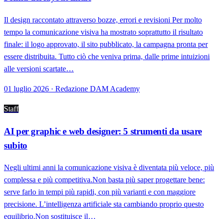
Il design raccontato attraverso bozze, errori e revisioni Per molto
tempo la comunicazione visiva ha mostrato soprattutto il risultato
finale: il logo approvato, il sito pubblicato, la campagna pronta per
essere distribuita. Tutto ciò che veniva prima, dalle prime intuizioni
alle versioni scartate…
01 luglio 2026 · Redazione DAM Academy
Staff
AI per graphic e web designer: 5 strumenti da usare
subito
Negli ultimi anni la comunicazione visiva è diventata più veloce, più
complessa e più competitiva.Non basta più saper progettare bene:
serve farlo in tempi più rapidi, con più varianti e con maggiore
precisione. L’intelligenza artificiale sta cambiando proprio questo
equilibrio.Non sostituisce il…