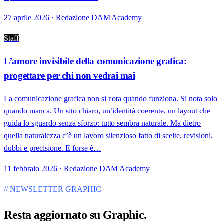
27 aprile 2026 · Redazione DAM Academy
Staff
L’amore invisibile della comunicazione grafica:
progettare per chi non vedrai mai
La comunicazione grafica non si nota quando funziona. Si nota solo
quando manca. Un sito chiaro, un’identità coerente, un layout che
guida lo sguardo senza sforzo: tutto sembra naturale. Ma dietro
quella naturalezza c’è un lavoro silenzioso fatto di scelte, revisioni,
dubbi e precisione. E forse è…
11 febbraio 2026 · Redazione DAM Academy
// NEWSLETTER GRAPHIC
Resta aggiornato su
Graphic
.