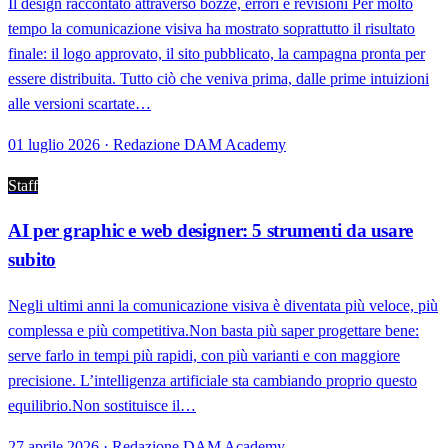
Il design raccontato attraverso bozze, errori e revisioni Per molto
tempo la comunicazione visiva ha mostrato soprattutto il risultato
finale: il logo approvato, il sito pubblicato, la campagna pronta per
essere distribuita. Tutto ciò che veniva prima, dalle prime intuizioni
alle versioni scartate…
01 luglio 2026 · Redazione DAM Academy
Staff
AI per graphic e web designer: 5 strumenti da usare
subito
Negli ultimi anni la comunicazione visiva è diventata più veloce, più
complessa e più competitiva.Non basta più saper progettare bene:
serve farlo in tempi più rapidi, con più varianti e con maggiore
precisione. L’intelligenza artificiale sta cambiando proprio questo
equilibrio.Non sostituisce il…
27 aprile 2026 · Redazione DAM Academy