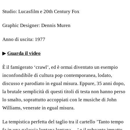
Studio: Lucasfilm e 20th Century Fox
Graphic Designer: Dennis Muren
Anno di uscita: 1977
▶
Guarda il video
È il famigerato ‘crawl’, ed è ormai diventato un esempio
inconfondibile di cultura pop contemporanea, lodato,
discusso e parodiato in egual misura. Eppure, 35 anni dopo,
la brutale semplicità di questi titoli di testa non hanno perso
lo smalto, soprattutto accoppiati con le musiche di John
Williams, venerate in egual misura.
La tempistica perfetta del taglio tra il cartello ’Tanto tempo
fa in una galassia lontana lontana …’ e il roboante impatto