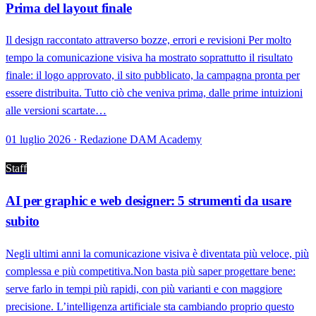
Prima del layout finale
Il design raccontato attraverso bozze, errori e revisioni Per molto
tempo la comunicazione visiva ha mostrato soprattutto il risultato
finale: il logo approvato, il sito pubblicato, la campagna pronta per
essere distribuita. Tutto ciò che veniva prima, dalle prime intuizioni
alle versioni scartate…
01 luglio 2026 · Redazione DAM Academy
Staff
AI per graphic e web designer: 5 strumenti da usare
subito
Negli ultimi anni la comunicazione visiva è diventata più veloce, più
complessa e più competitiva.Non basta più saper progettare bene:
serve farlo in tempi più rapidi, con più varianti e con maggiore
precisione. L’intelligenza artificiale sta cambiando proprio questo