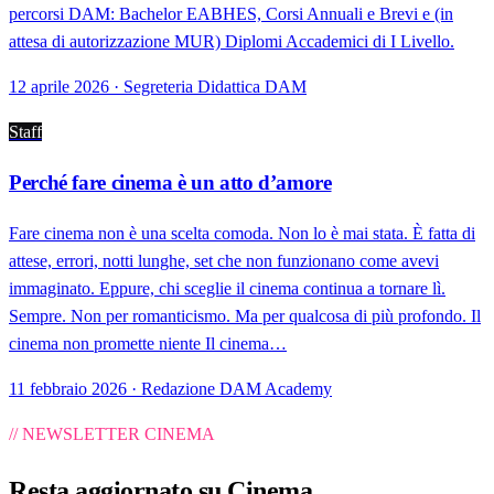
percorsi DAM: Bachelor EABHES, Corsi Annuali e Brevi e (in
attesa di autorizzazione MUR) Diplomi Accademici di I Livello.
12 aprile 2026 · Segreteria Didattica DAM
Staff
Perché fare cinema è un atto d’amore
Fare cinema non è una scelta comoda. Non lo è mai stata. È fatta di
attese, errori, notti lunghe, set che non funzionano come avevi
immaginato. Eppure, chi sceglie il cinema continua a tornare lì.
Sempre. Non per romanticismo. Ma per qualcosa di più profondo. Il
cinema non promette niente Il cinema…
11 febbraio 2026 · Redazione DAM Academy
// NEWSLETTER CINEMA
Resta aggiornato su
Cinema
.